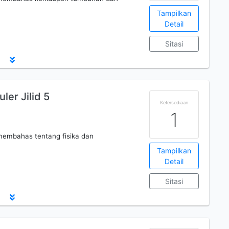
Tampilkan
Detail
Sitasi
er Jilid 5
Ketersediaan
1
membahas tentang fisika dan
Tampilkan
Detail
Sitasi