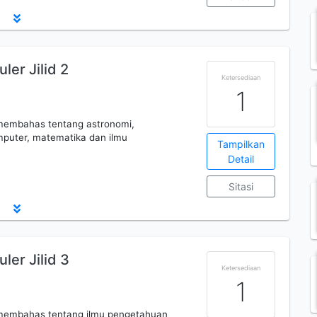
er Jilid 2
Ketersediaan
1
membahas tentang astronomi,
puter, matematika dan ilmu
Tampilkan
Detail
Sitasi
ler Jilid 3
Ketersediaan
1
 membahas tentang ilmu pengetahuan