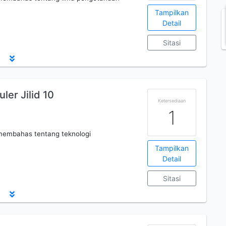
Tampilkan
Detail
Sitasi
er Jilid 10
Ketersediaan
1
membahas tentang teknologi
Tampilkan
Detail
Sitasi