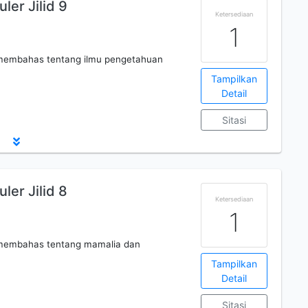
ler Jilid 9
Ketersediaan
1
 membahas tentang ilmu pengetahuan
Tampilkan
Detail
Sitasi
ler Jilid 8
Ketersediaan
1
 membahas tentang mamalia dan
Tampilkan
Detail
Sitasi