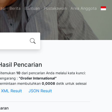
asi
Berita
Bantuan
Pustakawan
Area Anggota
Hasil Pencarian
itemukan
10
dari pencarian Anda melalui kata kunci:
engarang :
"Grolier International"
ermintaan membutuhkan
0,0008
detik untuk selesai
XML Result
JSON Result
aran