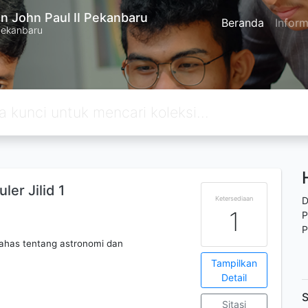
n John Paul II Pekanbaru
Beranda
Inform
Pekanbaru
er Jilid 1
Ketersediaan
D
1
P
P
ahas tentang astronomi dan
Tampilkan
Detail
S
Sitasi