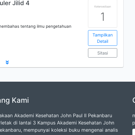
ler Jilid 4
Ketersediaan
1
 membahas tentang ilmu pengetahuan
Tampilkan
Detail
Sitasi
ang Kami
akaan Akademi Kesehatan John Paul II Pekanbaru
m
rletak di lantai 3 Kampus Akademi Kesehatan John
p
 Pekanbaru, mempunyai koleksi buku mengenai analis