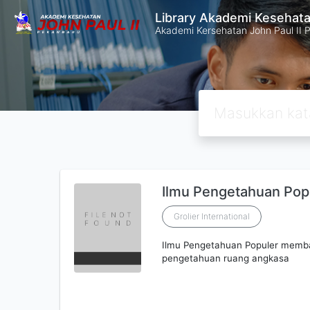
Library Akademi Kesehata
Akademi Kersehatan John Paul II 
Ilmu Pengetahuan Popul
Grolier International
Ilmu Pengetahuan Populer memb
pengetahuan ruang angkasa