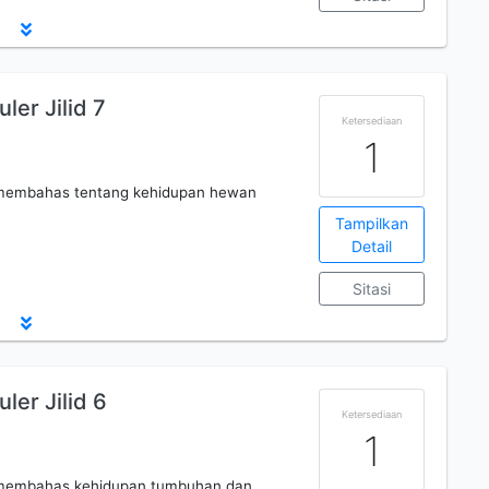
er Jilid 7
Ketersediaan
1
 membahas tentang kehidupan hewan
Tampilkan
Detail
Sitasi
ler Jilid 6
Ketersediaan
1
 membahas kehidupan tumbuhan dan