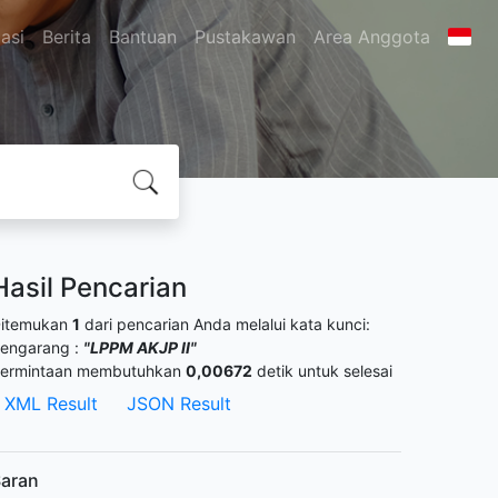
asi
Berita
Bantuan
Pustakawan
Area Anggota
Hasil Pencarian
itemukan
1
dari pencarian Anda melalui kata kunci:
engarang :
"LPPM AKJP II"
ermintaan membutuhkan
0,00672
detik untuk selesai
XML Result
JSON Result
aran