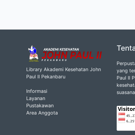
Tent
Perpust
Library Akademi Kesehatan John
yang te
Paul II Pekanbaru
Paul II
kesehat
Informasi
suasana
Layanan
Pustakawan
Area Anggota