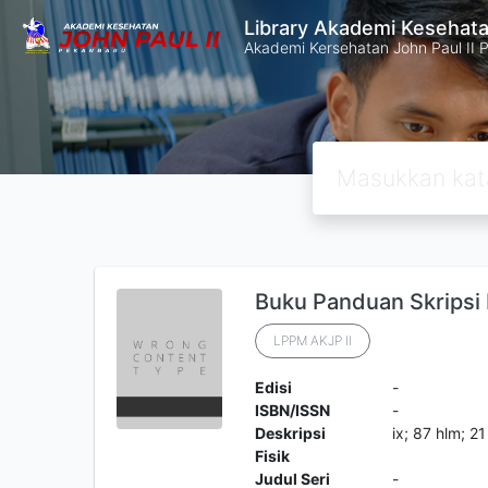
Library Akademi Kesehata
Akademi Kersehatan John Paul II 
Buku Panduan Skripsi
LPPM AKJP II
Edisi
-
ISBN/ISSN
-
Deskripsi
ix; 87 hlm; 2
Fisik
Judul Seri
-