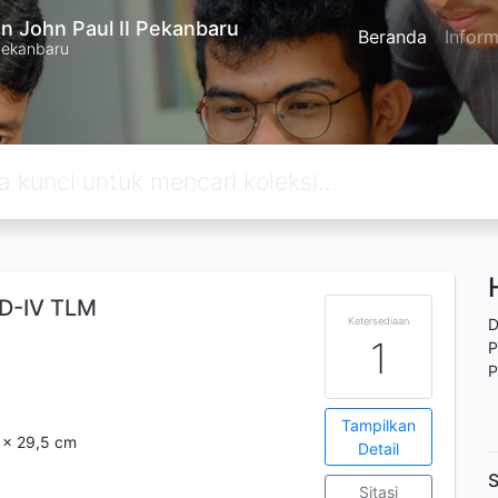
n John Paul II Pekanbaru
Beranda
Inform
Pekanbaru
 D-IV TLM
Ketersediaan
D
1
P
P
Tampilkan
1 x 29,5 cm
Detail
S
Sitasi