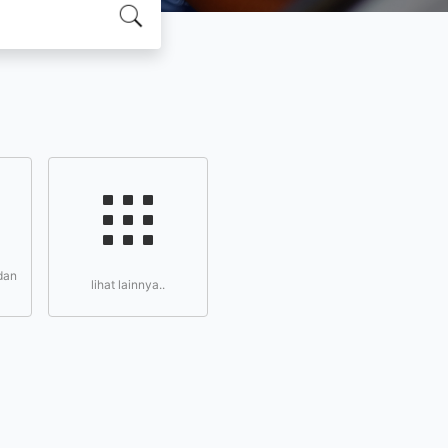
dan
lihat lainnya..