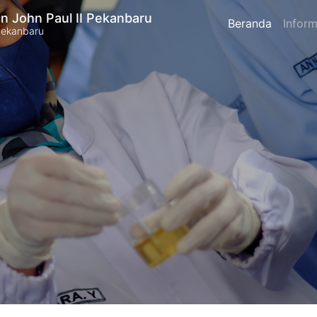
n John Paul II Pekanbaru
Beranda
Inform
Pekanbaru