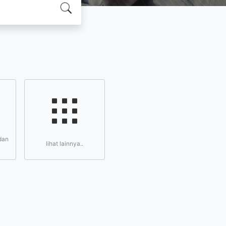
dan
lihat lainnya..