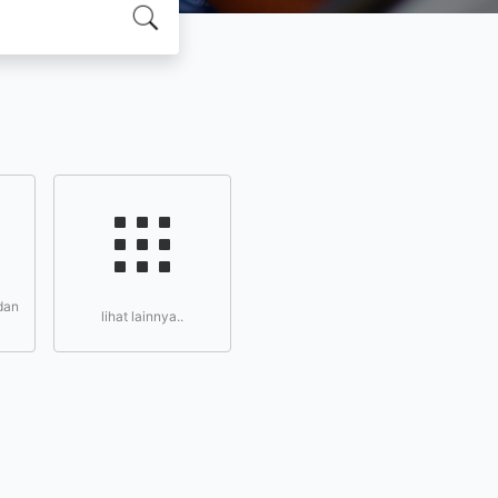
dan
lihat lainnya..