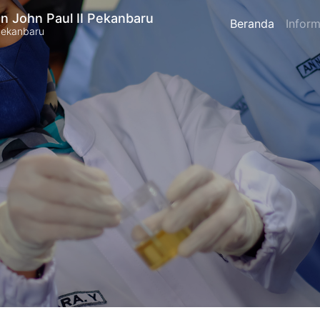
n John Paul II Pekanbaru
Beranda
Inform
Pekanbaru