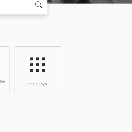
dan
lihat lainnya..