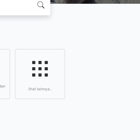
dan
lihat lainnya..