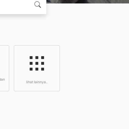
dan
lihat lainnya..