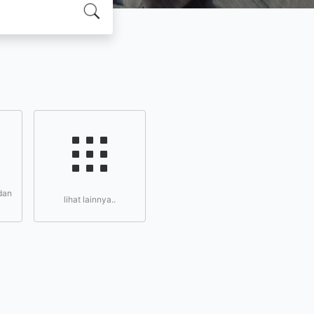
dan
lihat lainnya..