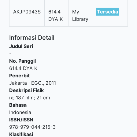
AKJP0943S
614.4
My
Tersedia
DYA K
Library
Informasi Detail
Judul Seri
-
No. Panggil
614.4 DYA K
Penerbit
Jakarta
:
EGC
.,
2011
Deskripsi Fisik
ix; 187 hlm; 21 cm
Bahasa
Indonesia
ISBN/ISSN
978-979-044-215-3
Klasifikasi