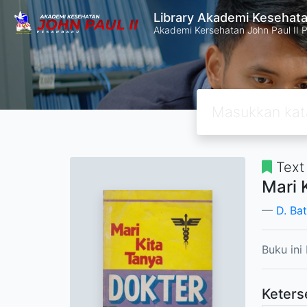
Library Akademi Kesehata
Akademi Kersehatan John Paul II 
Text
Mari 
D. Ba
Buku ini
Keters