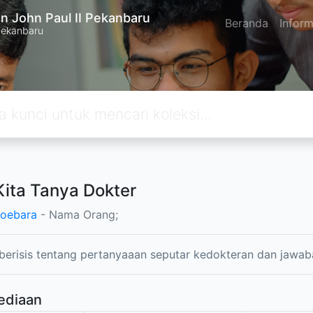
n John Paul II Pekanbaru
Beranda
Inform
Pekanbaru
Kita Tanya Dokter
toebara
- Nama Orang;
 berisis tentang pertanyaaan seputar kedokteran dan jawab
ediaan