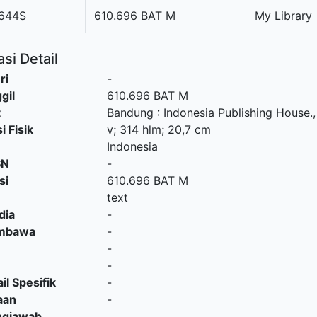
644S
610.696 BAT M
My Library
si Detail
ri
-
gil
610.696 BAT M
t
Bandung
:
Indonesia Publishing House
.
i Fisik
v; 314 hlm; 20,7 cm
Indonesia
SN
-
si
610.696 BAT M
text
dia
-
embawa
-
-
-
il Spesifik
-
aan
-
ngjawab