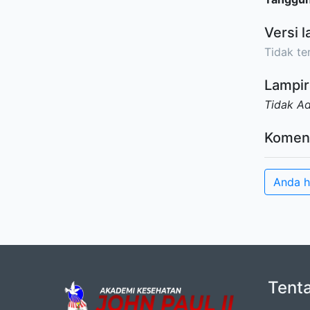
Versi l
Tidak ter
Lampir
Tidak A
Komen
Anda h
Tent