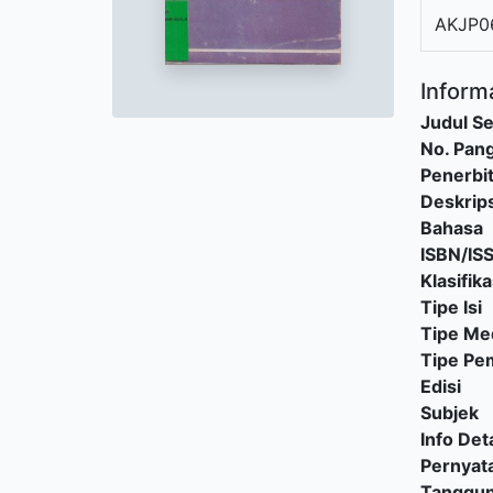
AKJP0
Informa
Judul Se
No. Pang
Penerbi
Deskrips
Bahasa
ISBN/IS
Klasifika
Tipe Isi
Tipe Me
Tipe P
Edisi
Subjek
Info Deta
Pernyat
Tanggu