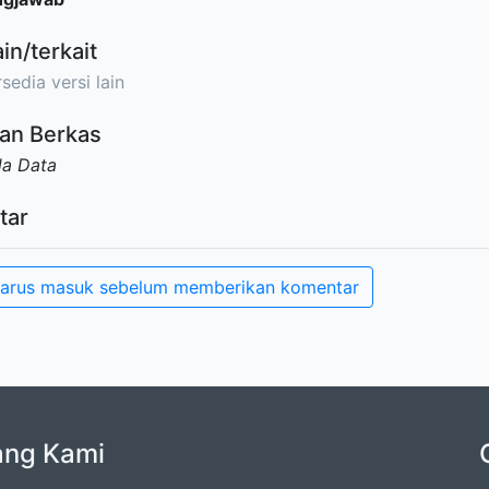
ain/terkait
sedia versi lain
an Berkas
da Data
tar
arus masuk sebelum memberikan komentar
ang Kami