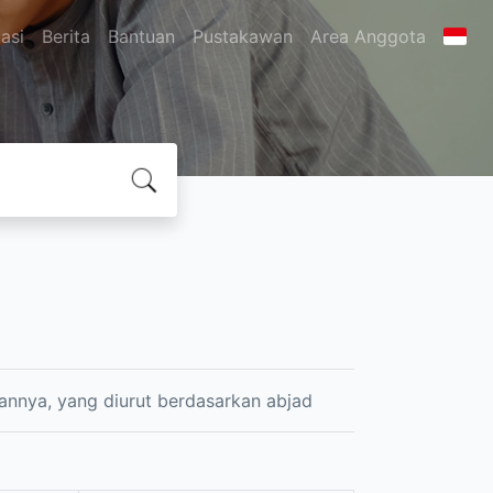
asi
Berita
Bantuan
Pustakawan
Area Anggota
annya, yang diurut berdasarkan abjad