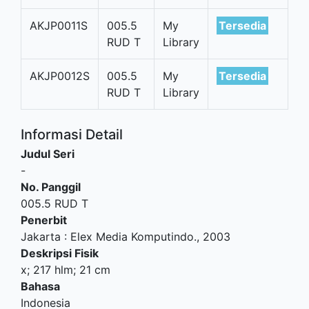
AKJP0011S
005.5
My
Tersedia
RUD T
Library
AKJP0012S
005.5
My
Tersedia
RUD T
Library
Informasi Detail
Judul Seri
-
No. Panggil
005.5 RUD T
Penerbit
Jakarta
:
Elex Media Komputindo
.,
2003
Deskripsi Fisik
x; 217 hlm; 21 cm
Bahasa
Indonesia